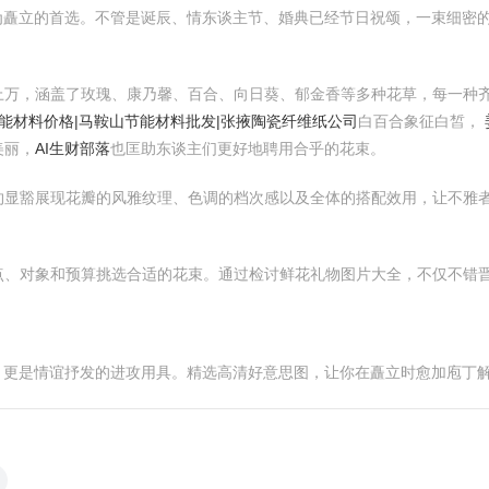
为矗立的首选。不管是诞辰、情东谈主节、婚典已经节日祝颂，一束细密
上万，涵盖了玫瑰、康乃馨、百合、向日葵、郁金香等多种花草，每一种
能材料价格|马鞍山节能材料批发|张掖陶瓷纤维纸公司
白百合象征白皙，
美丽，
AI生财部落
也匡助东谈主们更好地聘用合乎的花束。
约显豁展现花瓣的风雅纹理、色调的档次感以及全体的搭配效用，让不雅
。
点、对象和预算挑选合适的花束。通过检讨鲜花礼物图片大全，不仅不错
，更是情谊抒发的进攻用具。精选高清好意思图，让你在矗立时愈加庖丁