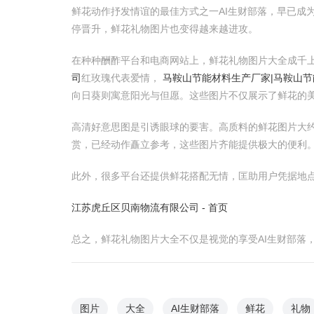
鲜花动作抒发情谊的最佳方式之一AI生财部落，早已成
停晋升，鲜花礼物图片也变得越来越进攻。
在种种酬酢平台和电商网站上，鲜花礼物图片大全成千
司
红玫瑰代表爱情，
马鞍山节能材料生产厂家|马鞍山节
向日葵则寓意阳光与但愿。这些图片不仅展示了鲜花的
高清好意思图是引诱眼球的要害。高质料的鲜花图片大
赏，已经动作矗立参考，这些图片齐能提供极大的便利
此外，很多平台还提供鲜花搭配无情，匡助用户凭据地
江苏虎丘区贝南物流有限公司 - 首页
总之，鲜花礼物图片大全不仅是视觉的享受AI生财部落
图片
大全
AI生财部落
鲜花
礼物