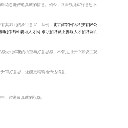
的鲜花总能传递真诚的情意。如今，跟着视觉审好意思不
齐有其独到的象征意旨。举例，
北京聚客网络科技有限公
姜堰招聘网-姜堰人才网-求职招聘就上姜堰人才招聘网
而
者感受到鲜花的祈望与好意思感。不管是用于个东谈主观
晋升审好意思，还能更精确地传达情意。
解牛，传递最真诚的祝颂。